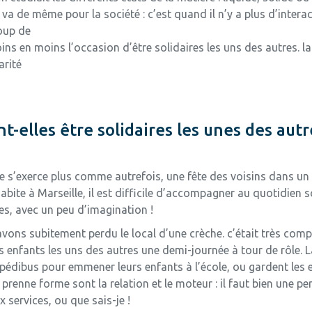
en va de même pour la société : c’est quand il n’y a plus d’inte
coup de
oins en moins l’occasion d’être solidaires les uns des autres.
arité
elles être solidaires les unes des autr
é ne s’exerce plus comme autrefois, une fête des voisins dans un
te à Marseille, il est difficile d’accompagner au quotidien so
les, avec un peu d’imagination !
avons subitement perdu le local d’une crèche. c’était très com
s enfants les uns des autres une demi-journée à tour de rôle. La
 pédibus pour emmener leurs enfants à l’école, ou gardent les 
 prenne forme sont la relation et le moteur : il faut bien une 
 services, ou que sais-je !