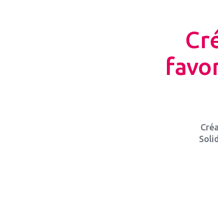
Cr
favo
Créa
Soli