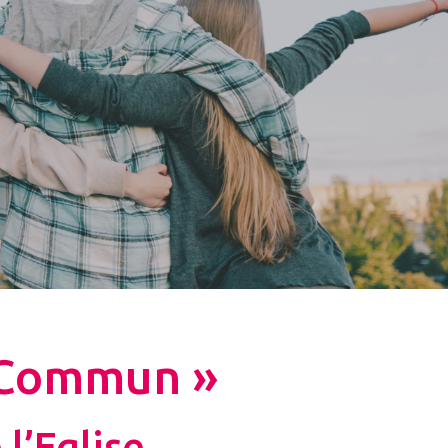
n Commun »
 l’Eglise