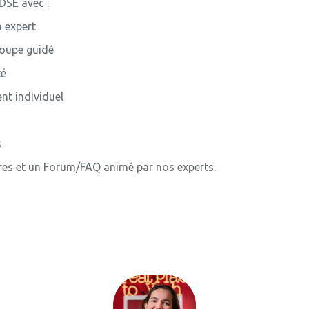
DSE avec :
 expert
roupe guidé
té
nt individuel
s
es et un Forum/FAQ animé par nos experts.