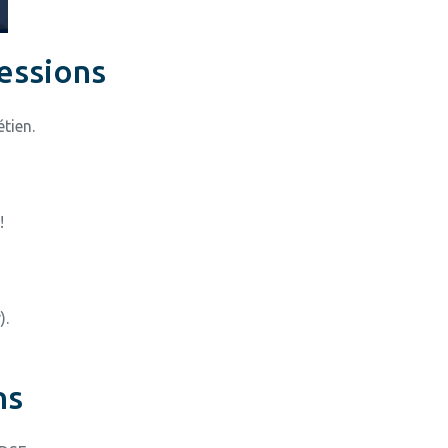
essions
tien.
!
).
ns