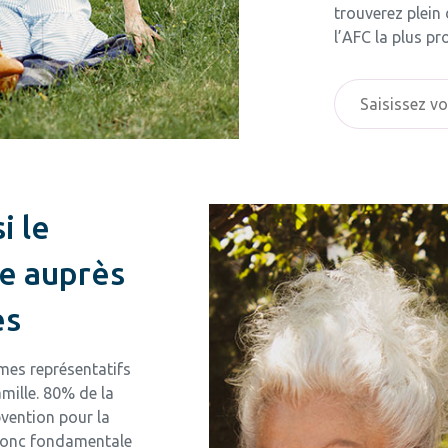
trouverez plein
l’AFC la plus pr
i le
le auprès
es
mes représentatifs
amille. 80% de la
bvention pour la
 donc fondamentale