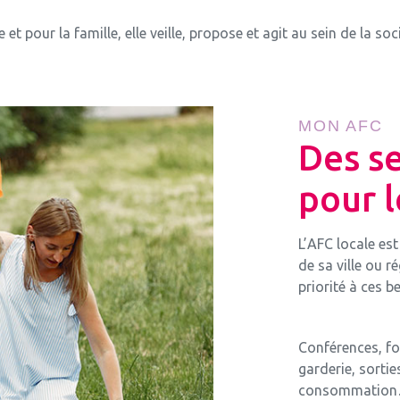
t pour la famille, elle veille, propose et agit au sein de la socié
MON AFC
Des se
pour l
L’AFC locale es
de sa ville ou r
priorité à ces b
Conférences, fo
garderie, sortie
consommation… 