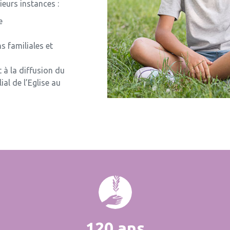
ieurs instances :
e
s familiales et
 à la diffusion du
al de l’Eglise au
120 ans