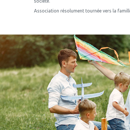
société.
Association résolument tournée vers la famille e