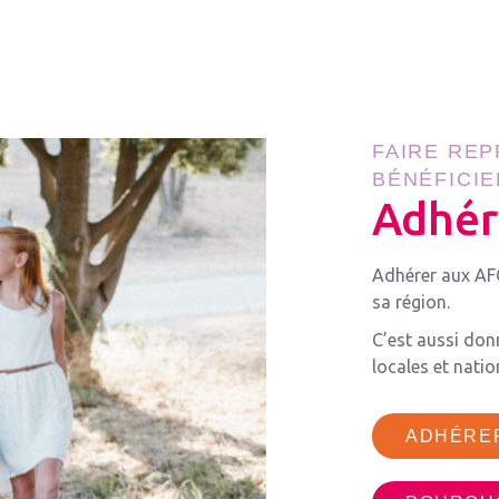
FAIRE REP
BÉNÉFICIE
Adhér
Adhérer aux AFC,
sa région.
C’est aussi donn
locales et natio
ADHÉRE