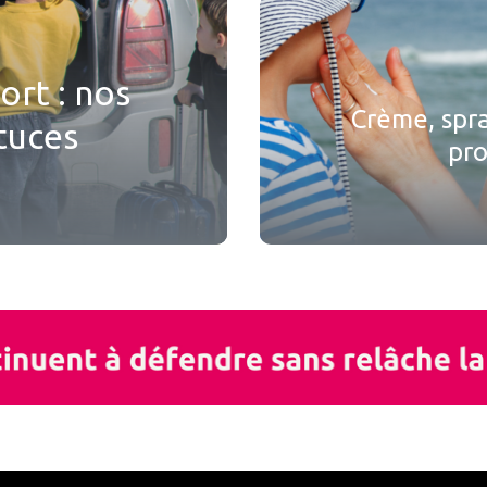
ort : nos
Crème, spray
tuces
pro