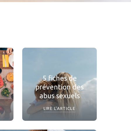
é
5 fiches de
prévention des
abus sexuels
LIRE L’ARTICLE