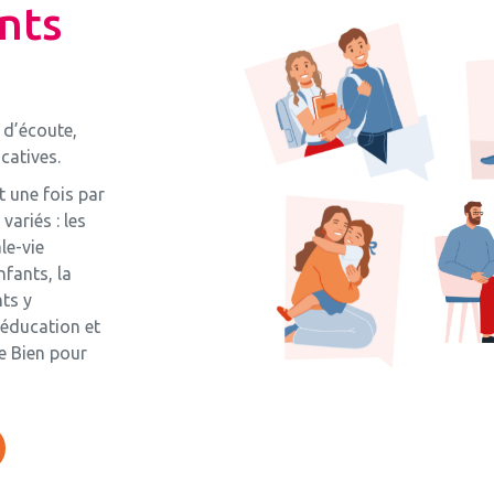
nts
e
 d’écoute,
catives.
t une fois par
variés : les
ale-vie
nfants, la
ts y
’éducation et
e Bien pour