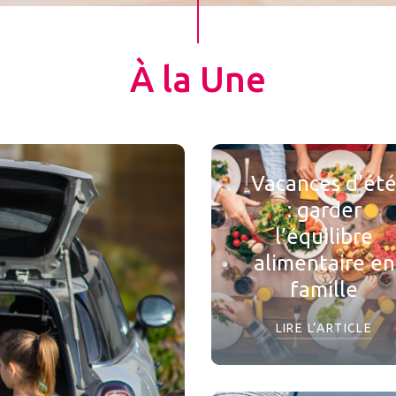
À la Une
Vacances d’ét
: garder
l’équilibre
alimentaire en
famille
LIRE L’ARTICLE