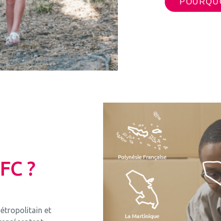
POURQUO
FC ?
étropolitain et