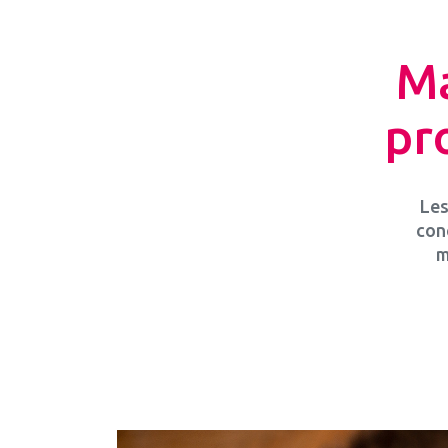
Ma
pr
Les
con
m