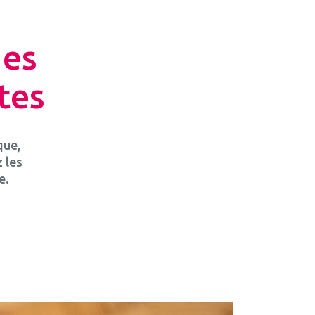
des
tes
que,
 les
e.