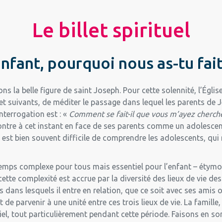
Le billet spirituel
nfant, pourquoi nous as-tu fait 
ons la belle figure de saint Joseph. Pour cette solennité, l’Égli
 et suivants, de méditer le passage dans lequel les parents de J
nterrogation est : «
Comment se fait-il que vous m’ayez cherché
ntre à cet instant en face de ses parents comme un adolescen
l est bien souvent difficile de comprendre les adolescents, qu
temps complexe pour tous mais essentiel pour l’enfant – étymo
 cette complexité est accrue par la diversité des lieux de vie de
its dans lesquels il entre en relation, que ce soit avec ses amis 
t de parvenir à une unité entre ces trois lieux de vie. La famille
tiel, tout particulièrement pendant cette période. Faisons en so