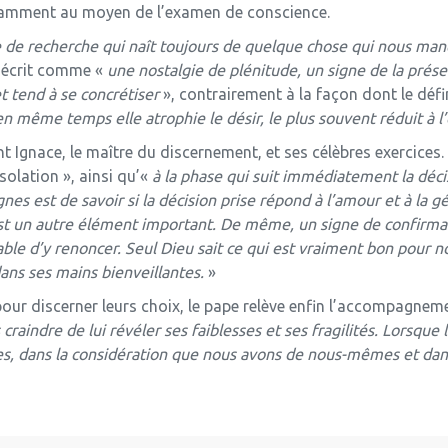
amment au moyen de l’examen de conscience.
 de recherche qui naît toujours de quelque chose qui nous ma
 décrit comme «
une nostalgie de plénitude, un signe de la prés
t tend à se concrétiser
», contrairement à la façon dont le défi
 en même temps elle atrophie le désir, le plus souvent réduit à
 Ignace, le maître du discernement, et ses célèbres exercices. À 
nsolation », ainsi qu’«
à la phase qui suit immédiatement la décisi
gnes est de savoir si la décision prise répond à l’amour et à la 
est un autre élément important. De même, un signe de confirmati
le d’y renoncer. Seul Dieu sait ce qui est vraiment bon pour nous
ans ses mains bienveillantes.
»
pour discerner leurs choix, le pape relève enfin l’accompagnemen
raindre de lui révéler ses faiblesses et ses fragilités. Lorsque 
 dans la considération que nous avons de nous-mêmes et dans 